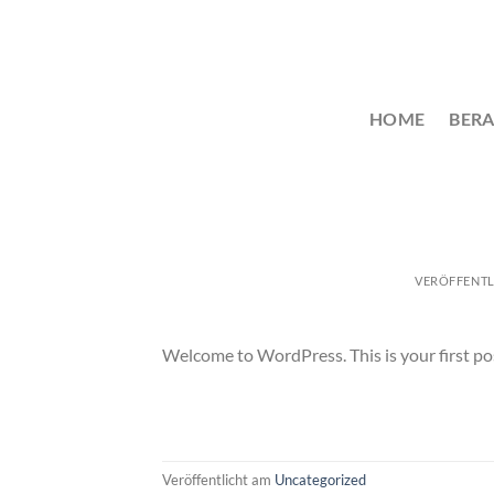
Zum
Inhalt
springen
HOME
BER
VERÖFFENT
Welcome to WordPress. This is your first post.
Veröffentlicht am
Uncategorized